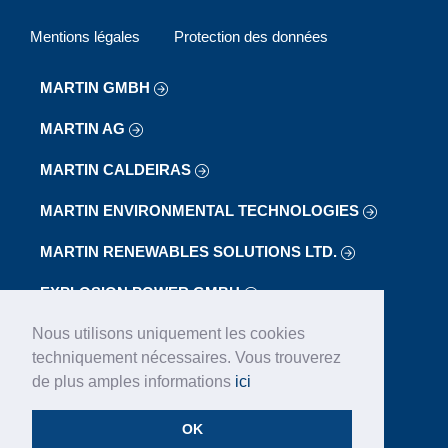
Mentions légales
Protection des données
MARTIN GMBH
MARTIN AG
MARTIN CALDEIRAS
MARTIN ENVIRONMENTAL TECHNOLOGIES
MARTIN RENEWABLES SOLUTIONS LTD.
EXPLOSION POWER GMBH
Nous utilisons uniquement les cookies
KMT GMBH
techniquement nécessaires. Vous trouverez
LAB
de plus amples informations
ici
LOIBL FÖRDERANLAGEN GMBH
OK